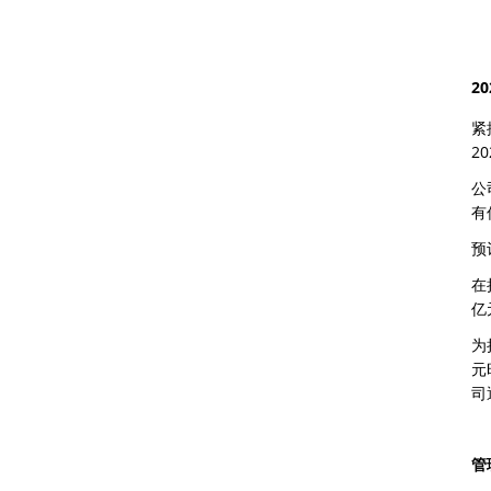
2
紧
2
公
有
预
在
亿
为
元
司
管