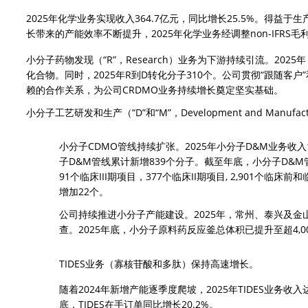
2025年化学业务实现收入364.7亿元，同比增长25.5%。得益
长带来的产能效率不断提升，2025年化学业务经调整non-IFRS毛利
小分子药物发现（“R”，Research）业务为下游持续引流。202
化合物。同时，2025年R到D转化分子310个。公司贯彻“跟随客户
赖的合作关系，为公司CRDMO业务持续增长奠定坚实基础。
小分子工艺研发和生产（“D”和“M”，Development and Manuf
小分子CDMO管线持续扩张。2025年小分子D&M业务收入19
子D&M管线累计新增839个分子。截至年底，小分子D&M管线
91个临床III期项目，377个临床II期项目, 2,901个临床
增加22个。
公司持续推进小分子产能建设。2025年，常州、泰兴及金
查。2025年底，小分子原料药反应釜总体积已提升至超4,00
TIDES业务（寡核苷酸和多肽）保持高速增长。
随着2024年新增产能逐季度爬坡，2025年TIDES业务收入
底，TIDES在手订单同比增长20.2%。