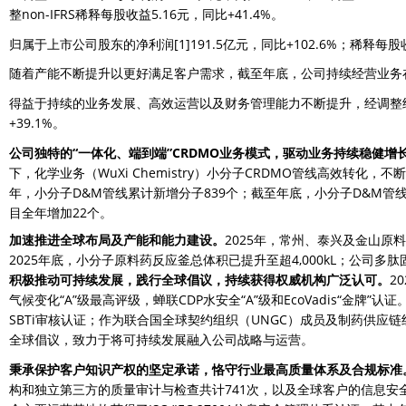
整non-IFRS稀释每股收益5.16元，同比+41.4%。
归属于上市公司股东的净利润
[1]
191.5亿元，同比+102.6%；稀释每股
随着产能不断提升以更好满足客户需求，截至年底，公司持续经营业务在手订单
得益于持续的业务发展、高效运营以及财务管理能力不断提升，经调整经营现
+39.1%。
公司独特的“一体化、端到端”CRDMO业务模式，驱动业务持续稳健增
下，化学业务（WuXi Chemistry）小分子CRDMO管线高效转化，
年，小分子D&M管线累计新增分子839个；截至年底，小分子D&M管线总
目全年增加22个。
加速推进全球布局及产能和能力建设。
2025年，常州、泰兴及金山原
2025年底，小分子原料药反应釜总体积已提升至超4,000kL；公司多肽
积极推动可持续发展，践行全球倡议，持续获得权威机构广泛认可。
2
气候变化“A”级最高评级，蝉联CDP水安全“A”级和EcoVadis“金牌
SBTi审核认证；作为联合国全球契约组织（UNGC）成员及制药供应链
全球倡议，致力于将可持续发展融入公司战略与运营。
秉承保护客户知识产权的坚定承诺，恪守行业最高质量体系及合规标准
构和独立第三方的质量审计与检查共计741次，以及全球客户的信息安全