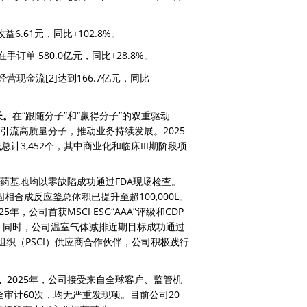
收益6.61元，同比+102.8%。
 580.0亿元，同比+28.8%。
金流[2]达到166.7亿元，同比
长。
在“跟随分子”和“赢得分子”的双重驱动
不断引流高质量分子，推动业务持续发展。2025
计3,452个，其中商业化和临床III期阶段项
料药基地均以零缺陷成功通过FDA现场检查。
固相合成反应釜总体积已提升至超100,000L。
025年，公司首获MSCI ESG“AAA”评级和CDP
”认证。同时，公司温室气体减排近期目标成功通过
组织（PSCI）供应商合作伙伴，公司积极践行
。
2025年，公司接受来自全球客户、监管机
审计60次，均无严重发现项。目前公司20