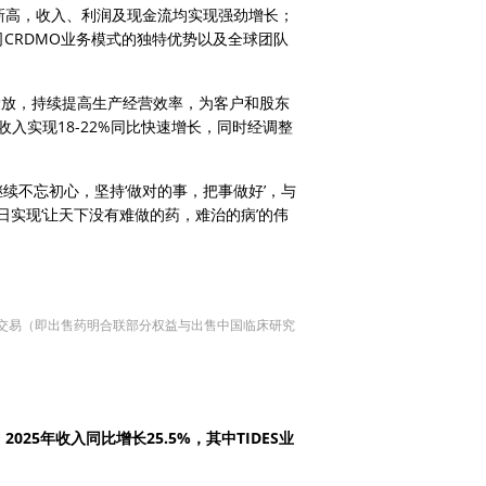
史新高，收入、利润及现金流均实现强劲增长；
司CRDMO业务模式的独特优势以及全球团队
能投放，持续提高生产经营效率，为客户和股东
务收入实现18-22%同比快速增长，同时经调整
续不忘初心，坚持‘做对的事，把事做好’，与
实现‘让天下没有难做的药，难治的病’的伟
大交易（即出售药明合联部分权益与出售中国临床研究
2025年收入同比增长25.5%，其中TIDES业