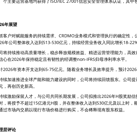
个主要运营基地均获得了ISO/IEC 27001信息安全管理体系认证，
026年展望
抓客户对赋能服务的持续需求、CRDMO业务模式和管理执行的确定性，
026年公司整体收入达到513-530亿元，持续经营业务收入同比增长18-22
司将持续推动高质量增长，稳步释放规模效益、精进运营管理能力，高效
信心在2026年保持稳定且有韧性的经调整non-IFRS归母净利率水平。
计2026年资本开支达到65-75亿元。随着业务增长及效率提升，预计20
持续加速推进全球产能和能力建设的同时，公司将持续回馈股东。公司提议，
元，再创历史新高。
持续激励保留人才，与公司共同长期发展，公司拟推出2026年H股奖励信托
时，将授予不超过15亿港元H股，并在整体收入达到530亿元及以上时，
通过市场内交易以现行市场价格进行购买，不会稀释现有股东权益。
理层评论