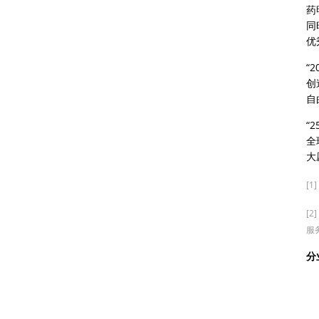
药
同
优
“
创
自
“
全
大
[1]
[
服
分