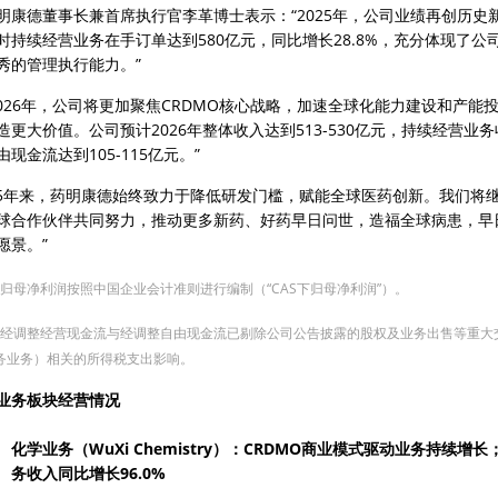
明康德董事长兼首席执行官李革博士表示：“2025年，公司业绩再创历
时持续经营业务在手订单达到580亿元，同比增长28.8%，充分体现了公
秀的管理执行能力。”
2026年，公司将更加聚焦CRDMO核心战略，加速全球化能力建设和产
造更大价值。公司预计2026年整体收入达到513-530亿元，持续经营业
由现金流达到105-115亿元。”
25年来，药明康德始终致力于降低研发门槛，赋能全球医药创新。我们将继
球合作伙伴共同努力，推动更多新药、好药早日问世，造福全球病患，早日
愿景。”
 归母净利润按照中国企业会计准则进行编制（“CAS下归母净利润”）。
2] 经调整经营现金流与经调整自由现金流已剔除公司公告披露的股权及业务出售等重
务业务）相关的所得税支出影响。
业务板块经营情况
化学业务（WuXi Chemistry）：CRDMO商业模式驱动业务持续增长；
务收入同比增长96.0%