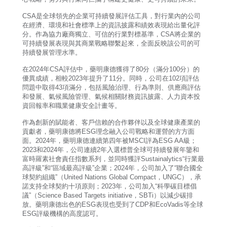
CSA是全球領先的企業可持續發展評估工具，對行業內的公司
在經濟、環境和社會標準上的資訊披露和績效表現給出量化評
分。作為協力廠商獨立、可信的行業對標基準，CSA將企業的
可持續發展表現與其商業戰略聯繫起來，全面反映該公司的可
持續發展管理水準。
在2024年CSA評估中，藥明康德獲得了80分（滿分100分）的
優異成績，相較2023年提升了11分。同時，公司在102項評估
問題中取得43項滿分，包括風險治理、行為準則、供應商評估
和發展、氣候風險管理、氣候相關財務資訊披露、人力資本投
資回報率和職業健康安全計畫等。
作為創新的賦能者、客戶信賴的合作夥伴以及全球健康產業的
貢獻者，藥明康德將ESG理念融入公司戰略和運營的方方面
面。2024年，藥明康德連續第四年被MSCI評為ESG AA級；
2023和2024年，公司連續2年入選標普全球可持續發展年鑒和
富時羅素社會責任指數系列，並同時獲評Sustainalytics“行業最
高評級”和“區域最高評級”企業；2024年，公司加入了“聯合國全
球契約組織”（United Nations Global Compact，UNGC），承
諾支持全球契約十項原則；2023年，公司加入“科學碳目標倡
議”（Science Based Targets initiative，SBTi）以減少碳排
放。藥明康德出色的ESG表現也受到了CDP和EcoVadis等全球
ESG評級機構的高度認可。