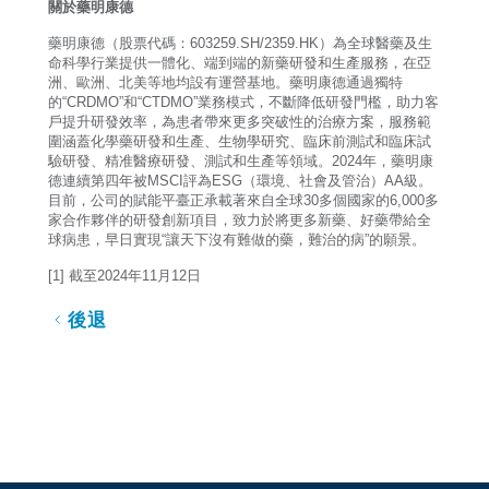
關於藥明康德
藥明康德（股票代碼：603259.SH/2359.HK）為全球醫藥及生
命科學行業提供一體化、端到端的新藥研發和生產服務，在亞
洲、歐洲、北美等地均設有運營基地。藥明康德通過獨特
的“CRDMO”和“CTDMO”業務模式，不斷降低研發門檻，助力客
戶提升研發效率，為患者帶來更多突破性的治療方案，服務範
圍涵蓋化學藥研發和生產、生物學研究、臨床前測試和臨床試
驗研發、精准醫療研發、測試和生產等領域。2024年，藥明康
德連續第四年被MSCI評為ESG（環境、社會及管治）AA級。
目前，公司的賦能平臺正承載著來自全球30多個國家的6,000多
家合作夥伴的研發創新項目，致力於將更多新藥、好藥帶給全
球病患，早日實現“讓天下沒有難做的藥，難治的病”的願景。
[1] 截至2024年11月12日
後退